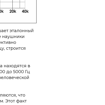
шает эталонный
же наушники
ективно
у, строится
а находятся в
00 до 5000 Гц
 человеческой
ляются, что
м. Этот факт