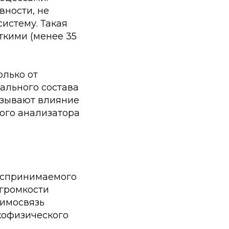
вности, не
истему. Такая
ткими (менее 35
олько от
рального состава
казывают влияние
ого анализатора
воспринимаемого
 громкости
аимосвязь
хофизического