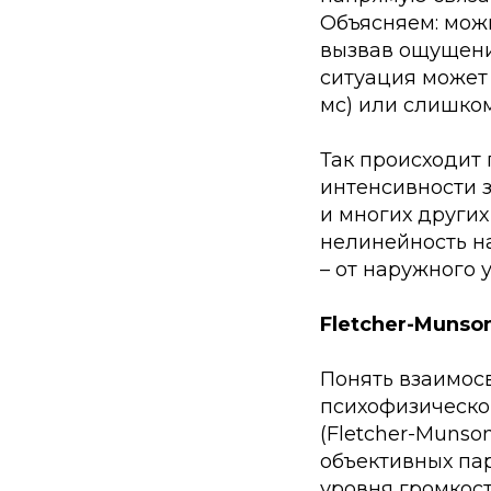
Объясняем: мож
вызвав ощущения
ситуация может 
мс) или слишком
Так происходит 
интенсивности з
и многих других
нелинейность н
– от наружного 
Fletcher-Munso
Понять взаимос
психофизическо
(Fletcher-Munso
объективных па
уровня громкост