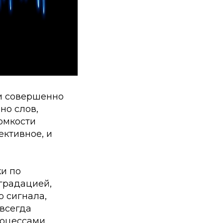
ди совершенно
но слов,
ромкости
ективное, и
ки по
градацией,
о сигнала,
 всегда
оцессами.