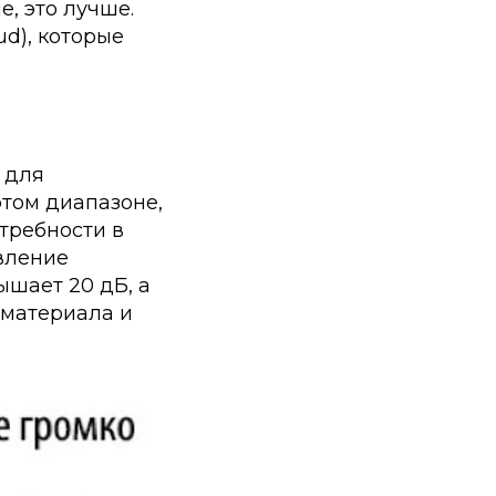
е, это лучше.
d),
которые
 для
этом диапазоне,
отребности в
вление
ышает 20 дБ, а
 материала и