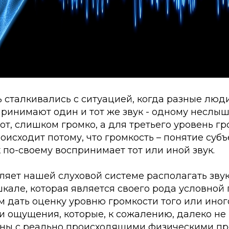
ь сталкивались с ситуацией, когда разные лю
ринимают один и тот же звук - одному неслыш
от, слишком громко, а для третьего уровень г
оисходит потому, что громкость – понятие субъ
по-своему воспринимает тот или иной звук.
ляет нашей слуховой системе располагать зву
кале, которая является своего рода условной 
 дать оценку уровню громкости того или иног
и ощущения, которые, к сожалению, далеко не
ны с реально происходящими физическими пр