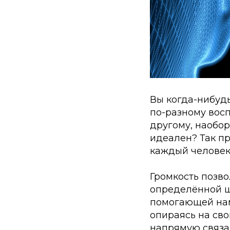
Вы когда-нибуд
по-разному восп
другому, наобор
идеален? Так пр
каждый человек 
Громкость позво
определённой ш
помогающей нам
опираясь на сво
напрямую связа