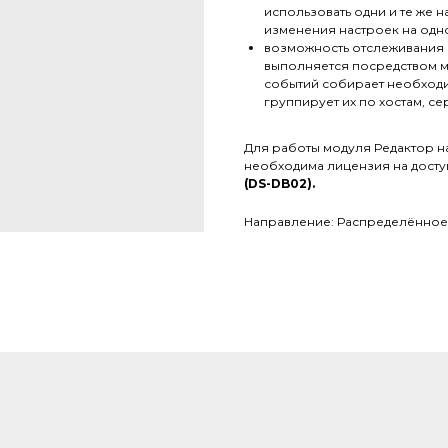
использовать одни и те же 
изменения настроек на одно
возможность отслеживания 
выполняется посредством м
событий собирает необходи
группирует их по хостам, с
Для работы модуля Редактор н
необходима лицензия на досту
(DS-DB02).
Направление: Распределённое