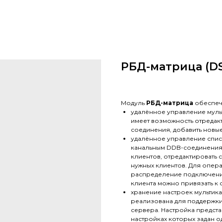
РБД-матрица (D
Модуль
РБД-матрица
обеспеч
удалённое управление мул
имеет возможность отредак
соединения, добавить новые
удалённое управление спис
канальным DDB-соединениям
клиентов, отредактировать 
нужных клиентов. Для опер
распределение подключени
клиента можно привязать к
хранение настроек мультик
реализована для поддержки
сервера. Настройка предста
настройках которых задан о