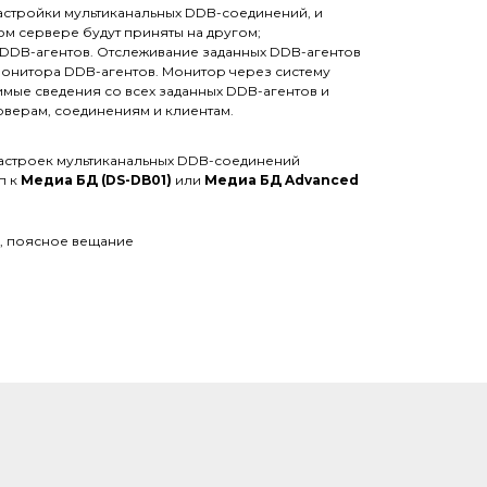
настройки мультиканальных DDB-соединений, и
м сервере будут приняты на другом;
DDB-агентов. Отслеживание заданных DDB-агентов
онитора DDB-агентов. Монитор через систему
мые сведения со всех заданных DDB-агентов и
ерверам, соединениям и клиентам.
астроек мультиканальных DDB-соединений
п к
Медиа БД (DS-DB01)
или
Медиа БД Advanced
, поясное вещание