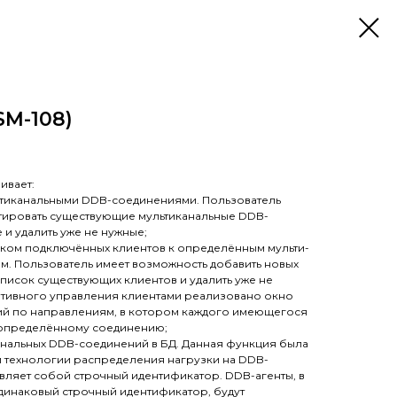
SM-108)
ивает:
ьтиканальными DDB-соединениями. Пользователь
тировать существующие мультиканальные DDB-
 и удалить уже не нужные;
ком подключённых клиентов к определённым мульти-
. Пользователь имеет возможность добавить новых
список существующих клиентов и удалить уже не
ативного управления клиентами реализовано окно
й по направлениям, в котором каждого имеющегося
 определённому соединению;
анальных DDB-соединений в БД. Данная функция была
 технологии распределения нагрузки на DDB-
вляет собой строчный идентификатор. DDB-агенты, в
динаковый строчный идентификатор, будут