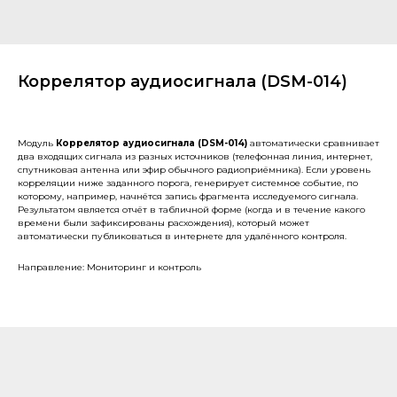
Коррелятор аудиосигнала (DSM-014)
Модуль
Коррелятор аудиосигнала (DSM-014)
автоматически сравнивает
два входящих сигнала из разных источников (телефонная линия, интернет,
спутниковая антенна или эфир обычного радиоприёмника). Если уровень
корреляции ниже заданного порога, генерирует системное событие, по
которому, например, начнётся запись фрагмента исследуемого сигнала.
Результатом является отчёт в табличной форме (когда и в течение какого
времени были зафиксированы расхождения), который может
автоматически публиковаться в интернете для удалённого контроля.
Направление: Мониторинг и контроль