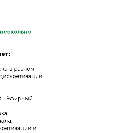
 несколько
яет:
ока в разном
 дискретизации,
я «Эфирный
ка;
ала;
кретизации и