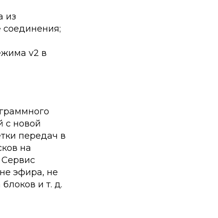
а из
 соединения;
ежима v2 в
ограммного
 с новой
тки передач в
сков на
 Сервис
не эфира, не
локов и т. д.