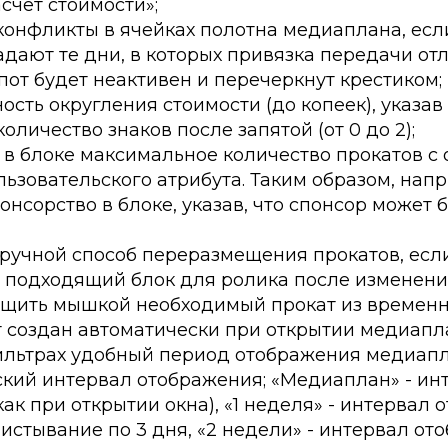
асчёт стоимости»;
конфликты в ячейках полотна медиаплана, есл
дают те дни, в которых привязка передачи отл
пот будет неактивен и перечеркнут крестиком;
ость округления стоимости (до копеек), указав
оличество знаков после запятой (от 0 до 2);
 в блоке максимальное количество прокатов 
ьзовательского атрибута. Таким образом, нап
онсорство в блоке, указав, что спонсор может 
 ручной способ переразмещения прокатов, есл
и подходящий блок для ролика после изменени
ащить мышкой необходимый прокат из временн
т создан автоматически при открытии медиапл
ильтрах удобный период отображения медиапла
ский интервал отображения; «Медиаплан» - ин
ак при открытии окна), «1 неделя» - интервал 
истывание по 3 дня, «2 недели» - интервал от