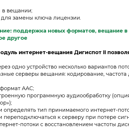
 в вещании;
 для замены ключа лицензии.
ние: поддержка новых форматов, вещание в
ое другое
дуль интернет-вещания Дигиспот II позвол
рез одно устройство несколько вариантов пот
зные серверы вещания: кодирование, частота
 формат AAC;
троенную программную аудиообработку (опци
р»);
и определять тип принимаемого интернет-пото
 переподключаться к серверу при потере сигн
тернет-потоки с восстановлением частоты дис