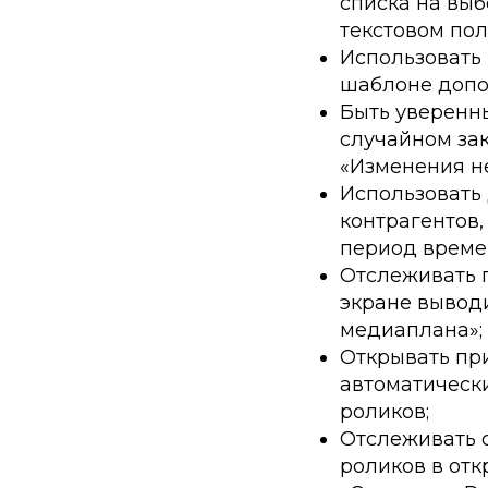
списка на выб
текстовом пол
Использовать
шаблоне допол
Быть уверенны
случайном за
«Изменения не
Использовать
контрагентов,
период време
Отслеживать п
экране вывод
медиаплана»;
Открывать при
автоматическ
роликов;
Отслеживать 
роликов в от