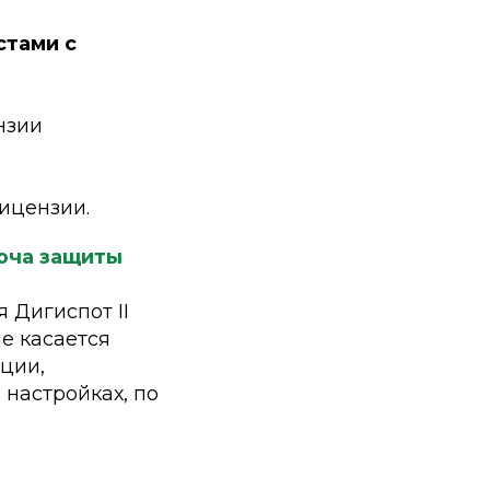
стами с
нзии
ицензии.
люча защиты
 Дигиспот II
е касается
ции,
 настройках, по