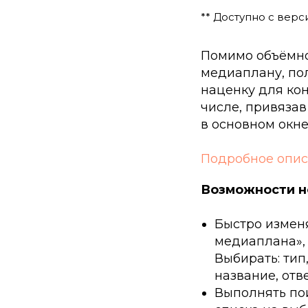
** Доступно с версии
Помимо объёмно
медиаплану, по
наценку для кон
числе, привязав
в основном окн
Подробное описа
Возможности н
Быстро измен
медиаплана»,
Выбирать: тип
название, отв
Выполнять по