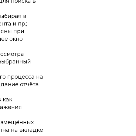
для поиска в
выбирая в
та и пр.;
ряны при
ее окно
росмотра
 выбранный
го процесса на
здание отчёта
 как
ражения
размещённых
пна на вкладке