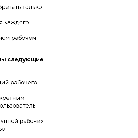
бретать только
я каждого
тном рабочем
ены следующие
ций рабочего
нкретным
пользователь
руппой рабочих
во