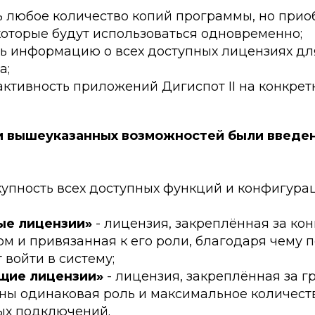
 любое количество копий программы, но прио
которые будут использоваться одновременно;
ь информацию о всех доступных лицензиях дл
а;
активность приложений Дигиспот II на конкре
и вышеуказанных возможностей были введ
купность всех доступных функций и конфигура
ые лицензии»
- лицензия, закреплённая за ко
м и привязанная к его роли, благодаря чему 
 войти в систему;
щие лицензии»
- лицензия, закреплённая за г
аны одинаковая роль и максимальное количест
х подключений.