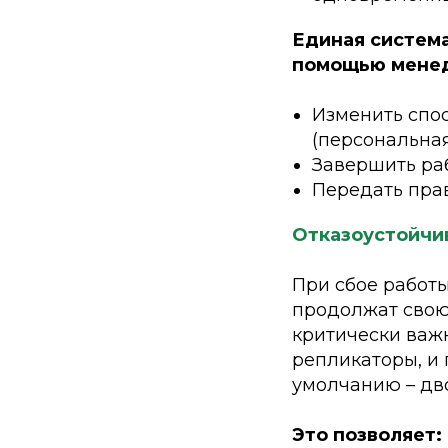
Единая система
помощью менед
Изменить спо
(персональна
Завершить ра
Передать пра
Отказоустойчив
При сбое работ
продолжат свою
критически важ
репликаторы, и 
умолчанию – дво
Это позволяет: