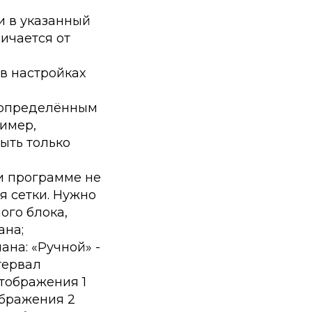
и в указанный
ичается от
 в настройках
с определённым
ример,
быть только
и программе не
я сетки. Нужно
ого блока,
ана;
на: «Ручной» -
тервал
отображения 1
ображения 2