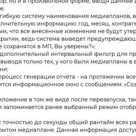
ор, но и в произвольной форме, вводя данные 
е;
 гибкую систему наименования медиапланов, 
нительную информацию: год, месяц, контраген
м, что все внесённые изменения не будут уте
крытии, ведь система выведет предупреждающ
 сохранятся в МП, Вы уверены?»;
 дополнительный интервальный фильтр для п
 выводя только тех, у кого были медиапланы в
ни;
роцесс генерации отчёта - на протяжении все
ится информационное окно с сообщением: «Со
ложение в том же виде после перезапуска, так
и запоминается ранее выбранный режим отоб
с точностью до секунды общий рантайм всех 
крытом медиаплане. Данная информация досту