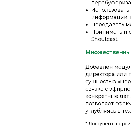
перебуфериза
Использовать 
информации, 
Передавать ме
Принимать и о
Shoutcast.
Множественные
Добавлен модул
директора или 
сущностью «Пер
связке с эфирн
конкретные даты
позволяет сфоку
углубляясь в те
* Доступен с верси