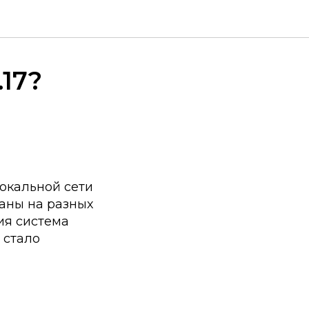
17?
окальной сети
аны на разных
ия система
 стало