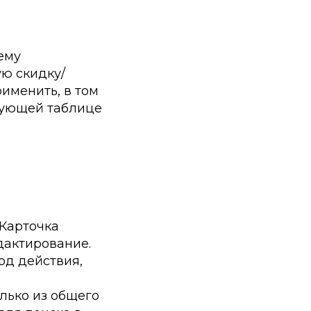
ему
ую скидку/
именить, в том
твующей таблице
«Карточка
дактирование.
од действия,
лько из общего