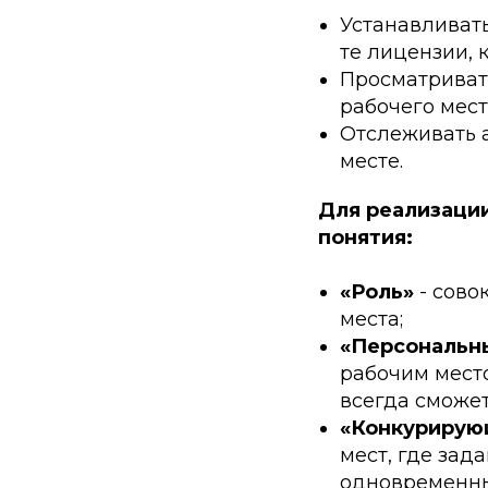
Устанавливать
те лицензии, 
Просматриват
рабочего мест
Отслеживать 
месте.
Для реализаци
понятия:
«Роль»
- сово
места;
«Персональн
рабочим место
всегда сможет
«Конкурирую
мест, где зад
одновременны