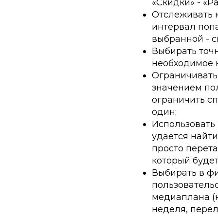
«Скидки» - «Р
Отслеживать 
интервал попа
выбранной - с
Выбирать точн
необходимое к
Ограничивать
значением пол
ограничить сп
один;
Использовать
удаётся найт
просто перет
который буде
Выбирать в ф
пользователь
медиаплана (к
неделя, перел