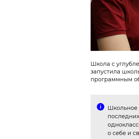
Школа с углубл
запустила школ
программным об
Школьное 
последних
однокласс
о себе и с