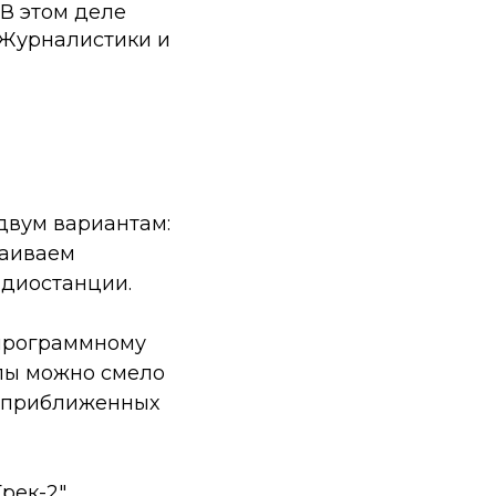
 В этом деле
 Журналистики и
двум вариантам:
ваиваем
адиостанции.
 программному
олы можно смело
о приближенных
рек-2".