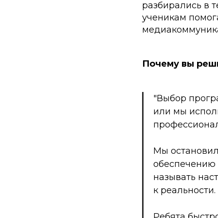
разбирались в т
ученикам помог
медиакоммуника
Почему вы реши
"Выбор прогр
или мы испол
профессионал
Мы остановил
обеспечению 
называть нас
к реальности.
Ребята быстро