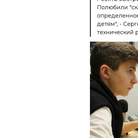
Полюбили "скл
определенное 
детям",
- Сер
технический 