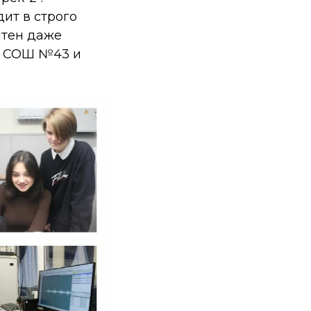
ит в строго
ятен даже
ОУ СОШ №43 и