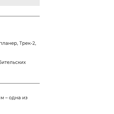
ланер, Трек-2,
бительских
м – одна из