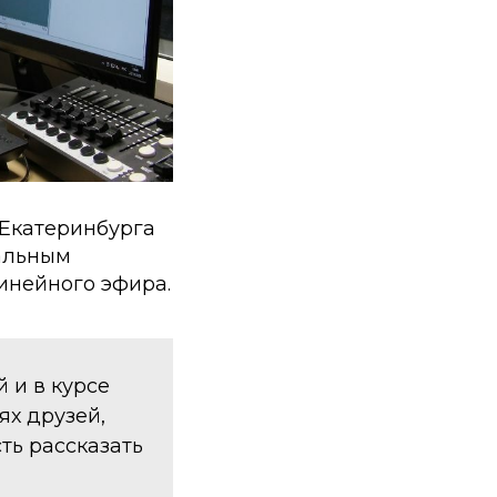
 Екатеринбурга
нальным
инейного эфира.
 и в курсе
ях друзей,
ть рассказать