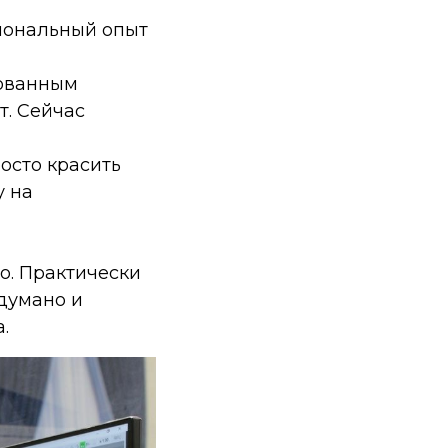
сиональный опыт
бованным
т. Сейчас
осто красить
у на
о. Практически
одумано и
.