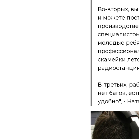
Во-вторых, в
и можете пре
производстве
специалистом
молодые ребят
профессионал
скамейки лет
радиостанции
В-третьих, р
нет багов, ес
удобно",
- На