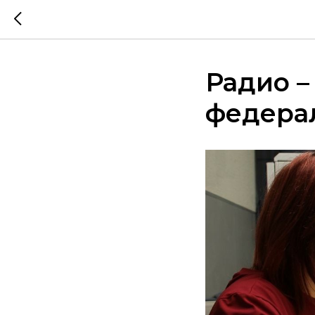
Радио –
федера