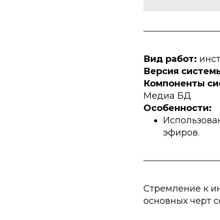
Вид работ:
инс
Версия систем
Компоненты си
Медиа БД
Особенности:
Использова
эфиров.
Стремление к и
основных черт 