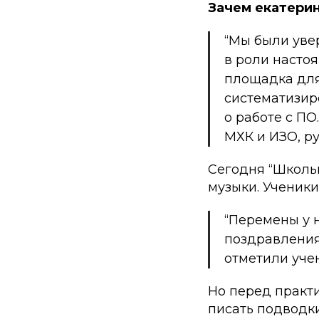
Зачем екатери
“Мы были уве
в роли насто
площадка для
систематизир
о работе с ПО
МХК и ИЗО, р
Сегодня “Школьн
музыки. Ученики
“Перемены у 
поздравления
отметили уче
Но перед практ
писать подводки