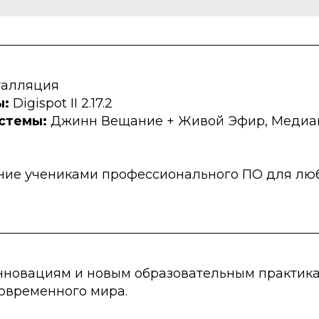
талляция
ы:
Digispot II 2.17.2
стемы:
Джинн Вещание + Живой Эфир,
Медиап
ние учениками профессионального ПО для лю
нновациям и новым образовательным практика
современного мира.