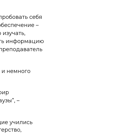
пробовать себя
обеспечение –
 изучать,
ать информацию
 преподаватель
 и немного
фир
аузы”,
–
щие учились
терство,