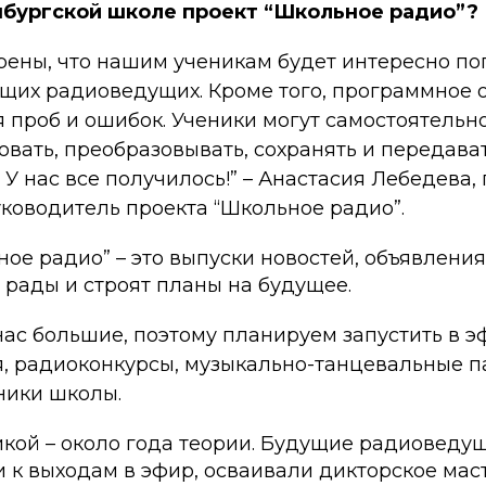
нбургской школе проект “Школьное радио”?
рены, что нашим ученикам будет интересно по
ящих радиоведущих. Кроме того, программное 
 проб и ошибок. Ученики могут самостоятельно
овать, преобразовывать, сохранять и передав
. У нас все получилось!”
– Анастасия Лебедева,
уководитель проекта “Школьное радио”.
ое радио” – это выпуски новостей, объявления
 рады и строят планы на будущее.
нас большие, поэтому планируем запустить в э
, радиоконкурсы, музыкально-танцевальные п
ники школы.
икой – около года теории. Будущие радиоведу
 к выходам в эфир, осваивали дикторское мас