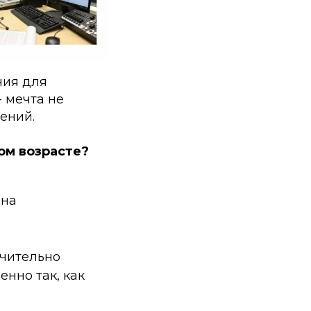
ния для
 мечта не
ений.
ом возрасте?
 на
ачительно
енно так, как