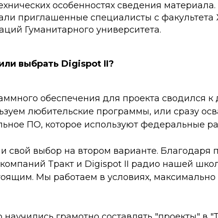
ехнических особенностях сведения материала.
али приглашенные специалисты с факультета
ций Гуманитарного университета.
ли выбрать Digispot II?
аммного обеспечения для проекта сводился к 
ьзуем любительские программы, или сразу ос
ьное ПО, которое используют федеральные р
и свой выбор на втором варианте. Благодаря
компаний Тракт и Digispot II радио нашей шк
тоящим. Мы работаем в условиях, максимальн
 научились грамотно составлять "проекты" в "Т