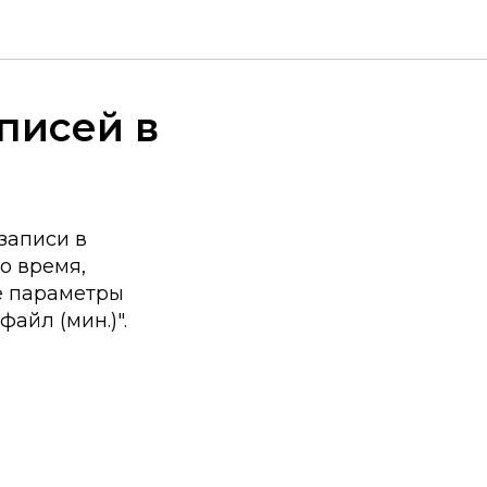
писей в
записи в
о время,
те параметры
айл (мин.)".